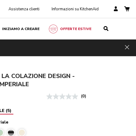
Assistenza clienti
Informazioni su KitchenAid
INIZIAMO A CREARE
OFFERTE ESTIVE
Rosso imperiale
AGGIUNGI AL CARRELLO
€ 398,00
Hid
IVA inclusa
 LA COLAZIONE DESIGN -
MPERIALE
(0)
LE
(
5
)
iale
imperiale