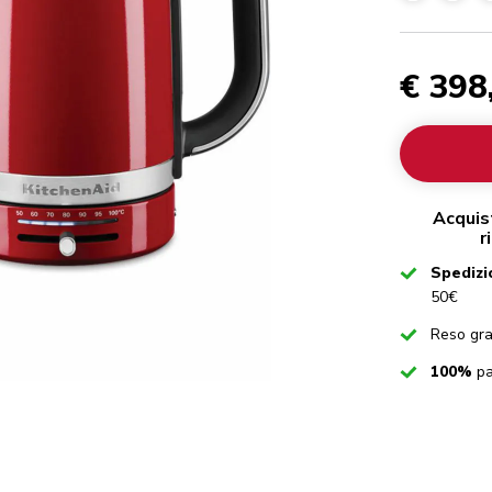
€ 398
Acquis
r
Checked
Spedizi
50€
Checked
Reso gra
Checked
100%
pa