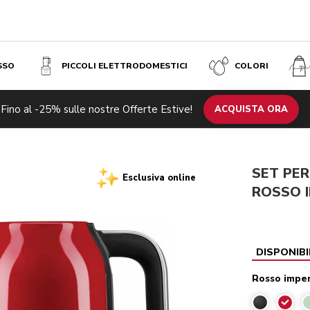
SSO
PICCOLI ELETTRODOMESTICI
COLORI
Fino al -25% sulle nostre Offerte Estive!
ACQUISTA ORA
SET PER
Esclusiva online
ROSSO I
DISPONIBI
Rosso imper
Rosso 