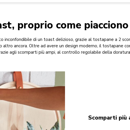
ast, proprio come piacciono
to inconfondibile di un toast delizioso, grazie al tostapane a 2 sc
to altro ancora. Oltre ad avere un design moderno, il tostapane co
zie agli scomparti più ampi, al controllo regolabile della doratura e
Scomparti più 