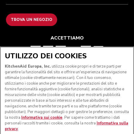
TROVA UN NEGOZIO
ACCETTIAMO
UTILIZZO DEI COOKIES
SEGUICI
KitchenAid Europa, Inc.
utilizza cookie propri e di terze parti per
garantire la funzionalità del sito e offrire un'esperienza di navigazione
ottimale (cookie strettamente necessari). Con il tuo consenso,
utilizziamo i cookie anche per migliorare le prestazioni del sito e
fornire funzionalità aggiuntive (cookie funzionali), analisi statistiche e
misurazione delle visite (cookie analitici) e per mostrarti pubblicità
personalizzate in base ai tuoi interessi e alle tue abitudini di
navigazione, anche tramite terze parti e su altre piattaforme (cookie
pubblicitari). Per maggiori dettagli o per gestire le preferenze, consulta
la nostra
Informativa sui cookie
. Per sapere come trattiamo i dati
personali raccolti tramite i cookie, consulta la nostra
Informativa sulla
privacy
.