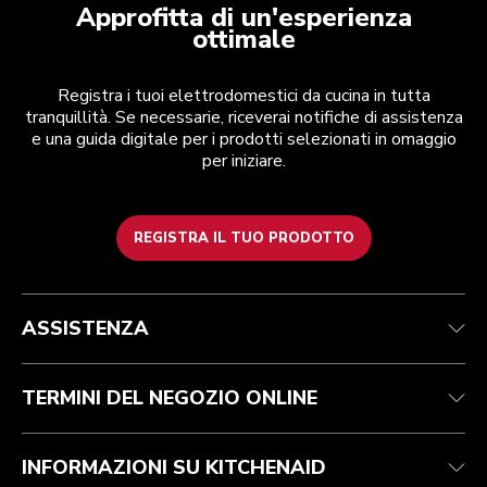
Approfitta di un'esperienza
ottimale
Registra i tuoi elettrodomestici da cucina in tutta
tranquillità. Se necessarie, riceverai notifiche di assistenza
e una guida digitale per i prodotti selezionati in omaggio
per iniziare.
REGISTRA IL TUO PRODOTTO
Health Check
Termini e condizioni
Per il marchio
Trova un negozio
Assistenza clienti
Spedizione e consegna
La nostra storia
ASSISTENZA
Traccia il tuo ordine
Resi e rimborsi
Garanzia e documentazione
Imprint
Contattaci
Dichiarazione di accessibilità
FAQ
ODR
TERMINI DEL NEGOZIO ONLINE
INFORMAZIONI SU KITCHENAID