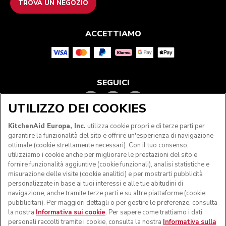
TROVA UN NEGOZIO
ACCETTIAMO
SEGUICI
UTILIZZO DEI COOKIES
KitchenAid Europa, Inc.
utilizza cookie propri e di terze parti per
garantire la funzionalità del sito e offrire un'esperienza di navigazione
ottimale (cookie strettamente necessari). Con il tuo consenso,
utilizziamo i cookie anche per migliorare le prestazioni del sito e
fornire funzionalità aggiuntive (cookie funzionali), analisi statistiche e
misurazione delle visite (cookie analitici) e per mostrarti pubblicità
personalizzate in base ai tuoi interessi e alle tue abitudini di
navigazione, anche tramite terze parti e su altre piattaforme (cookie
© KitchenAid 2026 - Tutti i diritti riservati. KitchenAid e il
pubblicitari). Per maggiori dettagli o per gestire le preferenze, consulta
design della planetaria sono marchi commerciali negli Stati
la nostra
Informativa sui cookie
. Per sapere come trattiamo i dati
Uniti e altrove.
personali raccolti tramite i cookie, consulta la nostra
Informativa sulla