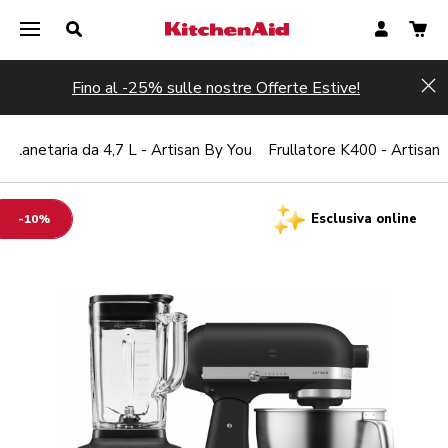
Fino al -25% sulle nostre Offerte Estive!
Hi
Planetaria da 4,7 L - Artisan By You
Frullatore K400 - Artisan
Esclusiva online
-10%