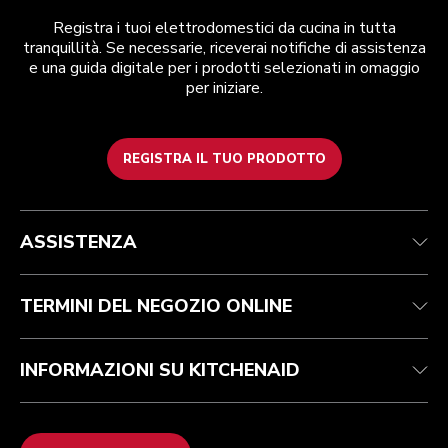
Registra i tuoi elettrodomestici da cucina in tutta
tranquillità. Se necessarie, riceverai notifiche di assistenza
e una guida digitale per i prodotti selezionati in omaggio
per iniziare.
REGISTRA IL TUO PRODOTTO
Health Check
Termini e condizioni
Per il marchio
Trova un negozio
Assistenza clienti
Spedizione e consegna
La nostra storia
ASSISTENZA
Traccia il tuo ordine
Resi e rimborsi
Garanzia e documentazione
Imprint
Contattaci
Dichiarazione di accessibilità
FAQ
ODR
TERMINI DEL NEGOZIO ONLINE
INFORMAZIONI SU KITCHENAID