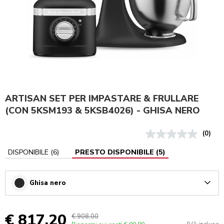
ARTISAN SET PER IMPASTARE & FRULLARE
(CON 5KSM193 & 5KSB4026) - GHISA NERO
(0)
DISPONIBILE
(
6
)
PRESTO DISPONIBILE
(
5
)
Ghisa nero
Arrow
€ 817,20
€ 908,00