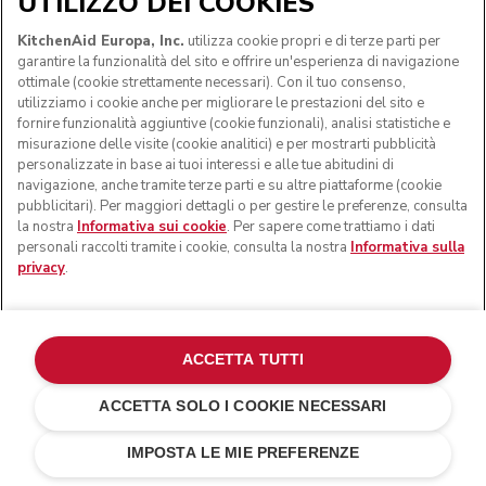
UTILIZZO DEI COOKIES
KitchenAid Europa, Inc.
utilizza cookie propri e di terze parti per
garantire la funzionalità del sito e offrire un'esperienza di navigazione
ottimale (cookie strettamente necessari). Con il tuo consenso,
utilizziamo i cookie anche per migliorare le prestazioni del sito e
fornire funzionalità aggiuntive (cookie funzionali), analisi statistiche e
misurazione delle visite (cookie analitici) e per mostrarti pubblicità
personalizzate in base ai tuoi interessi e alle tue abitudini di
navigazione, anche tramite terze parti e su altre piattaforme (cookie
pubblicitari). Per maggiori dettagli o per gestire le preferenze, consulta
la nostra
Informativa sui cookie
. Per sapere come trattiamo i dati
personali raccolti tramite i cookie, consulta la nostra
Informativa sulla
privacy
.
ACCETTA TUTTI
ACCETTA SOLO I COOKIE NECESSARI
Rosso imperiale
€ 499,00
AGGIUNGI AL CARRELLO
€ 399,20
Risparmi sui
IMPOSTA LE MIE PREFERENZE
costi
€ 99,80