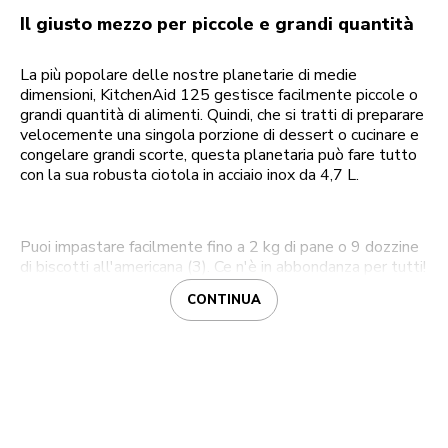
Il giusto mezzo per piccole e grandi quantità
La più popolare delle nostre planetarie di medie
dimensioni, KitchenAid 125 gestisce facilmente piccole o
grandi quantità di alimenti. Quindi, che si tratti di preparare
velocemente una singola porzione di dessert o cucinare e
congelare grandi scorte, questa planetaria può fare tutto
con la sua robusta ciotola in acciaio inox da 4,7 L.
Puoi impastare facilmente fino a 2 kg di pane o 9 dozzine
di biscotti all'americana (3). Ce n'è in abbondanza per tutti!
CONTINUA