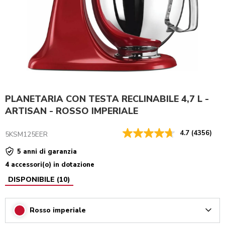
PLANETARIA CON TESTA RECLINABILE 4,7 L -
ARTISAN - ROSSO IMPERIALE
4.7
(4356)
5KSM125EER
5 anni di garanzia
4 accessori(o) in dotazione
DISPONIBILE
(
10
)
Rosso imperiale
Arrow