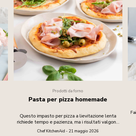
Prodotti da forno
Pasta per pizza homemade
e
Fa
Questo impasto per pizza a lievitazione lenta
richiede tempo e pazienza, ma i risultati valgono
lo sforzo.
Chef KitchenAid - 21 maggio 2026