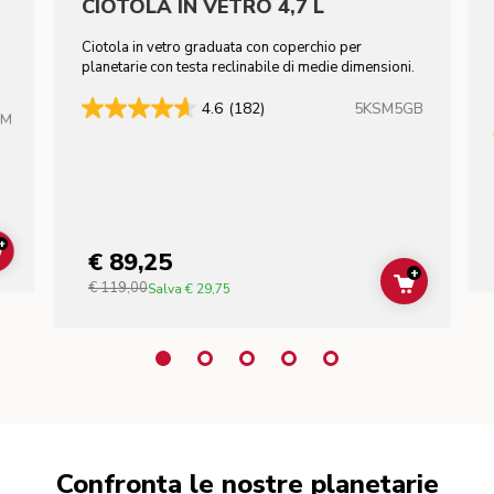
CIOTOLA IN VETRO 4,7 L
Ciotola in vetro graduata con coperchio per
n
planetarie con testa reclinabile di medie dimensioni.
5KSM5GB
4.6
(182)
HM
+
€ 89,25
ADD TO CART
+
€ 119,00
ADD TO C
Salva
€ 29,75
Confronta le nostre planetarie