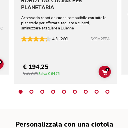
ROBOT DA CUCINA PER
PLANETARIA
Accessorio robot da cucina compatibile con tutte le
planetarie per affettare, tagliare a cubetti,
sminuzzare e tagliare a julienne.
PC
5KSM2FPA
4.3
(260)
+
€ 194,25
ADD TO CART
+
€ 259,00
ADD TO C
Salva
€ 64,75
Personalizzala con una ciotola