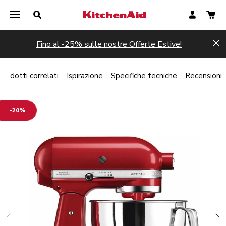
Fino al -25% sulle nostre Offerte Estive!
Hi
Prodotti correlati
Ispirazione
Specifiche tecniche
Recensioni
-20%