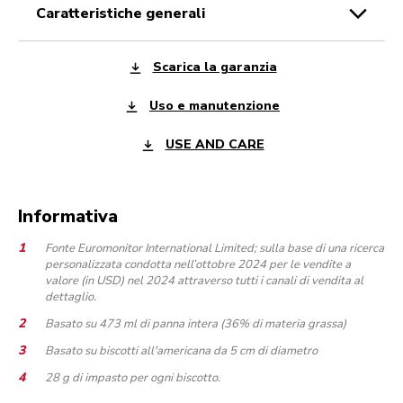
caratteristiche generali
Scarica la garanzia
Uso e manutenzione
USE AND CARE
Informativa
Fonte Euromonitor International Limited; sulla base di una ricerca
personalizzata condotta nell’ottobre 2024 per le vendite a
valore (in USD) nel 2024 attraverso tutti i canali di vendita al
dettaglio.
Basato su 473 ml di panna intera (36% di materia grassa)
Basato su biscotti all'americana da 5 cm di diametro
28 g di impasto per ogni biscotto.