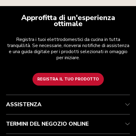
Approfitta di un'esperienza
ottimale
Registra i tuoi elettrodomestici da cucina in tutta
tranquillità. Se necessarie, riceverai notifiche di assistenza
e una guida digitale per i prodotti selezionati in omaggio
per iniziare.
REGISTRA IL TUO PRODOTTO
Health Check
Termini e condizioni
Per il marchio
Trova un negozio
Assistenza clienti
Spedizione e consegna
La nostra storia
ASSISTENZA
Traccia il tuo ordine
Resi e rimborsi
Garanzia e documentazione
Imprint
Contattaci
Dichiarazione di accessibilità
FAQ
ODR
TERMINI DEL NEGOZIO ONLINE