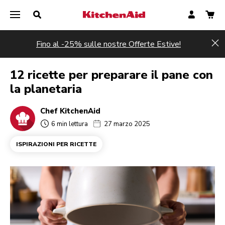
Fino al -25% sulle nostre Offerte Estive!
Hi
12 ricette per preparare il pane con
la planetaria
Chef KitchenAid
6 min lettura
27 marzo 2025
ISPIRAZIONI PER RICETTE