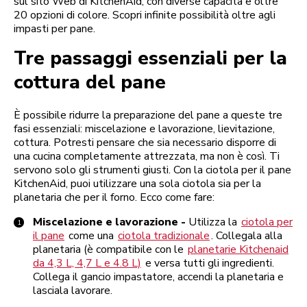
sul sito Web di KitchenAid, con diverse capacità e oltre
20 opzioni di colore. Scopri infinite possibilità oltre agli
impasti per pane.
Tre passaggi essenziali per la
cottura del pane
È possibile ridurre la preparazione del pane a queste tre
fasi essenziali: miscelazione e lavorazione, lievitazione,
cottura. Potresti pensare che sia necessario disporre di
una cucina completamente attrezzata, ma non è così. Ti
servono solo gli strumenti giusti. Con la ciotola per il pane
KitchenAid, puoi utilizzare una sola ciotola sia per la
planetaria che per il forno. Ecco come fare:
Miscelazione e lavorazione -
Utilizza la
ciotola per
il pane
come una
ciotola tradizionale
. Collegala alla
planetaria (è compatibile con le
planetarie Kitchenaid
da 4,3 L, 4,7 L e 4.8 L)
e versa tutti gli ingredienti.
Collega il gancio impastatore, accendi la planetaria e
lasciala lavorare.