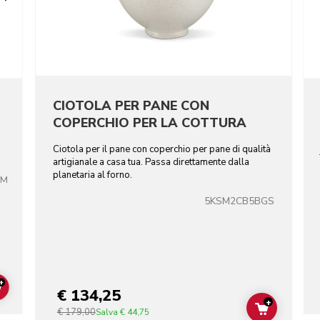
CIOTOLA PER PANE CON
COPERCHIO PER LA COTTURA
Ciotola per il pane con coperchio per pane di qualità
artigianale a casa tua. Passa direttamente dalla
planetaria al forno.
BM
5KSM2CB5BGS
+
€ 134,25
ADD TO CART
+
€ 179,00
ADD TO C
Salva
€ 44,75