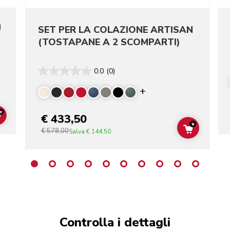
N
SET PER LA COLAZIONE ARTISAN
(TOSTAPANE A 2 SCOMPARTI)
0.0
(0)
re colors
Display more color
+
€ 433,50
ADD TO CART
+
€ 578,00
ADD TO C
Salva
€ 144,50
Controlla i dettagli