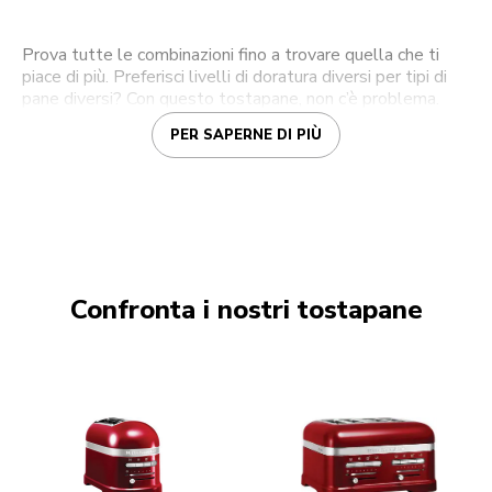
Prova tutte le combinazioni fino a trovare quella che ti
piace di più. Preferisci livelli di doratura diversi per tipi di
pane diversi? Con questo tostapane, non c’è problema.
PER SAPERNE DI PIÙ
Confronta i nostri tostapane