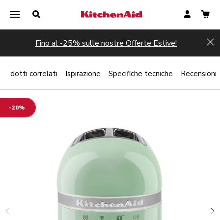
Fino al -25% sulle nostre Offerte Estive!
Hi
Prodotti correlati
Ispirazione
Specifiche tecniche
Recensioni
-20%