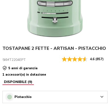
TOSTAPANE 2 FETTE - ARTISAN - PISTACCHIO
4.6
(857)
5KMT2204EPT
5 anni di garanzia
1 accessori(o) in dotazione
DISPONIBILE
(
9
)
Pistacchio
Arrow