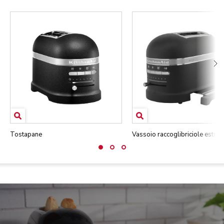
Tostapane
Vassoio raccoglibriciole estraib