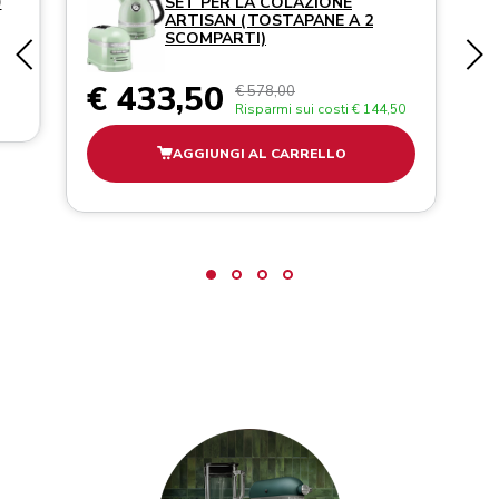
O
SET PER LA COLAZIONE
ARTISAN (TOSTAPANE A 2
SCOMPARTI)
€ 433,50
€ 578,00
Risparmi sui costi
€ 144,50
AGGIUNGI AL CARRELLO