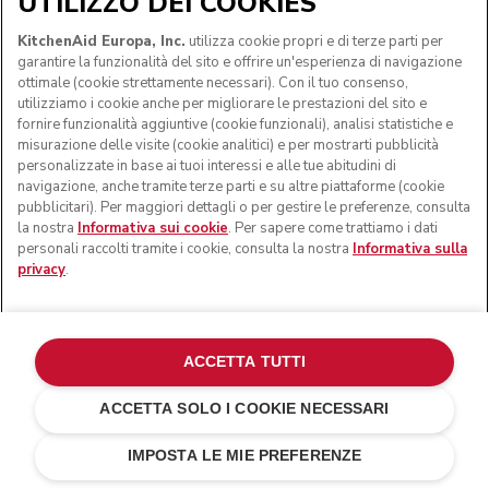
UTILIZZO DEI COOKIES
KitchenAid Europa, Inc.
utilizza cookie propri e di terze parti per
garantire la funzionalità del sito e offrire un'esperienza di navigazione
ottimale (cookie strettamente necessari). Con il tuo consenso,
utilizziamo i cookie anche per migliorare le prestazioni del sito e
fornire funzionalità aggiuntive (cookie funzionali), analisi statistiche e
misurazione delle visite (cookie analitici) e per mostrarti pubblicità
personalizzate in base ai tuoi interessi e alle tue abitudini di
navigazione, anche tramite terze parti e su altre piattaforme (cookie
pubblicitari). Per maggiori dettagli o per gestire le preferenze, consulta
la nostra
Informativa sui cookie
. Per sapere come trattiamo i dati
personali raccolti tramite i cookie, consulta la nostra
Informativa sulla
privacy
.
ACCETTA TUTTI
ACCETTA SOLO I COOKIE NECESSARI
Pistacchio
€ 329,00
AGGIUNGI AL CARRELLO
€ 263,20
Risparmi sui
IMPOSTA LE MIE PREFERENZE
costi
€ 65,80