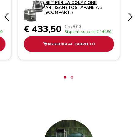
SET PER LA COLAZIONE
ARTISAN (TOSTAPANE A 2
SCOMPARTI)
€ 433,50
€ 578,00
00
Risparmi sui costi
€ 144,50
AGGIUNGI AL CARRELLO