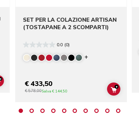
N
SET PER LA COLAZIONE ARTISAN
(TOSTAPANE A 2 SCOMPARTI)
0.0
(0)
re colors
Display more color
+
€ 433,50
ADD TO CART
+
€ 578,00
ADD TO C
Salva
€ 144,50