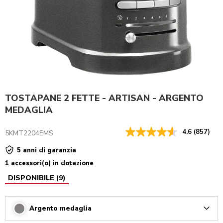
TOSTAPANE 2 FETTE - ARTISAN - ARGENTO
MEDAGLIA
4.6
(857)
5KMT2204EMS
5 anni di garanzia
1 accessori(o) in dotazione
DISPONIBILE
(
9
)
Argento medaglia
Arrow