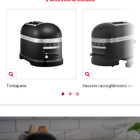
Tostapane
Vassoio raccoglibriciole estraib