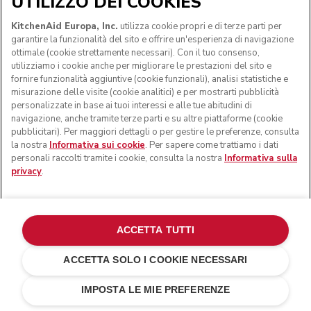
UTILIZZO DEI COOKIES
KitchenAid Europa, Inc.
utilizza cookie propri e di terze parti per
garantire la funzionalità del sito e offrire un'esperienza di navigazione
ottimale (cookie strettamente necessari). Con il tuo consenso,
utilizziamo i cookie anche per migliorare le prestazioni del sito e
fornire funzionalità aggiuntive (cookie funzionali), analisi statistiche e
misurazione delle visite (cookie analitici) e per mostrarti pubblicità
personalizzate in base ai tuoi interessi e alle tue abitudini di
navigazione, anche tramite terze parti e su altre piattaforme (cookie
pubblicitari). Per maggiori dettagli o per gestire le preferenze, consulta
la nostra
Informativa sui cookie
. Per sapere come trattiamo i dati
personali raccolti tramite i cookie, consulta la nostra
Informativa sulla
privacy
.
ACCETTA TUTTI
ACCETTA SOLO I COOKIE NECESSARI
Argento medaglia
€ 329,00
AGGIUNGI AL CARRELLO
€ 263,20
Risparmi sui
IMPOSTA LE MIE PREFERENZE
costi
€ 65,80