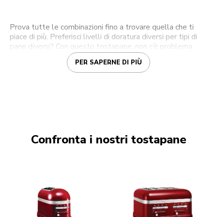
Prova tutte le combinazioni fino a trovare quella che ti
piace di più. Preferisci livelli di doratura diversi per tipi di
pane diversi? Con questo tostapane, non c’è problema.
PER SAPERNE DI PIÙ
Confronta i nostri tostapane