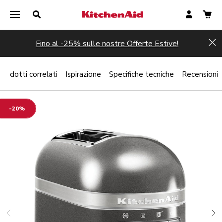
Fino al -25% sulle nostre Offerte Estive!
Hi
Prodotti correlati
Ispirazione
Specifiche tecniche
Recensioni
-20%