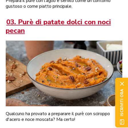
Prepara il purè con l’aglio e servilo come un contorno
gustoso o come piatto principale.
03. Purè di patate dolci con noci
pecan
ISCRIVITI ORA
Qualcuno ha provato a preparare il purè con sciroppo
d'acero e noce moscata? Ma certo!