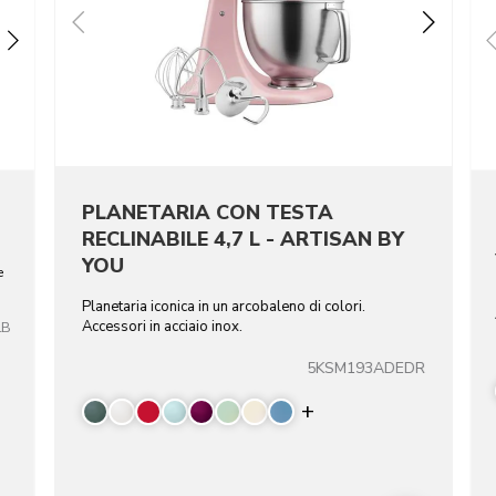
PLANETARIA CON TESTA
RECLINABILE 4,7 L - ARTISAN BY
YOU
e
Planetaria iconica in un arcobaleno di colori.
Accessori in acciaio inox.
LB
5KSM193ADEDR
Display more color