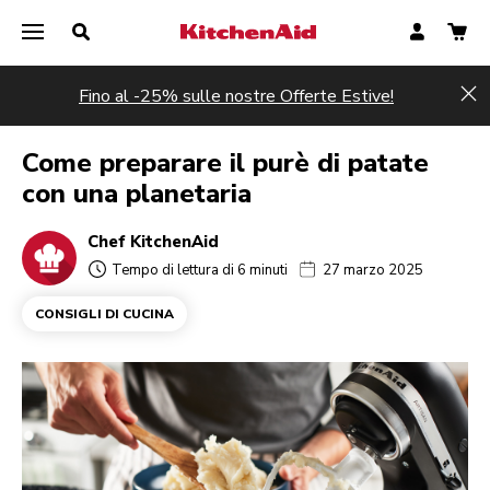
Fino al -25% sulle nostre Offerte Estive!
Hi
Come preparare il purè di patate
con una planetaria
Chef KitchenAid
Tempo di lettura di 6 minuti
27 marzo 2025
CONSIGLI DI CUCINA