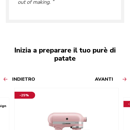
out of making.
Inizia a preparare il tuo purè di
patate
INDIETRO
AVANTI
-25%
sign