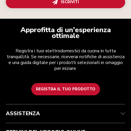
ISCRIVITI
Approfitta di un'esperienza
ottimale
Registra i tuoi elettrodomestici da cucina in tutta
tranquillità. Se necessarie, riceverai notifiche di assistenza
e una guida digitale per i prodotti selezionati in omaggio
per iniziare.
REGISTRA IL TUO PRODOTTO
Health Check
Termini e condizioni
Per il marchio
Trova un negozio
Assistenza clienti
Spedizione e consegna
La nostra storia
ASSISTENZA
Traccia il tuo ordine
Resi e rimborsi
Garanzia e documentazione
Imprint
Contattaci
Dichiarazione di accessibilità
FAQ
ODR