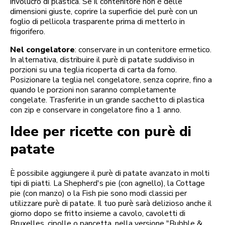
involucro di plastica. Se il contenitore non è delle
dimensioni giuste, coprire la superficie del purè con un
foglio di pellicola trasparente prima di metterlo in
frigorifero.
Nel congelatore
: conservare in un contenitore ermetico.
In alternativa, distribuire il purè di patate suddiviso in
porzioni su una teglia ricoperta di carta da forno.
Posizionare la teglia nel congelatore, senza coprire, fino a
quando le porzioni non saranno completamente
congelate. Trasferirle in un grande sacchetto di plastica
con zip e conservare in congelatore fino a 1 anno.
Idee per ricette con purè di
patate
È possibile aggiungere il purè di patate avanzato in molti
tipi di piatti. La Shepherd's pie (con agnello), la Cottage
pie (con manzo) o la Fish pie sono modi classici per
utilizzare purè di patate. Il tuo purè sarà delizioso anche il
giorno dopo se fritto insieme a cavolo, cavoletti di
Bruxelles, cipolle o pancetta, nella versione "Bubble &