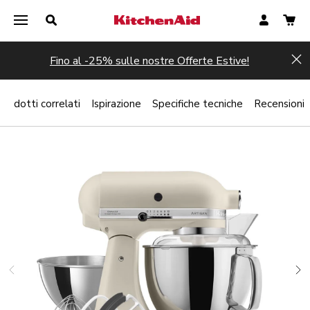
Fino al -25% sulle nostre Offerte Estive!
Hi
Prodotti correlati
Ispirazione
Specifiche tecniche
Recensioni