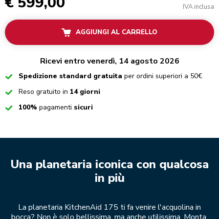
€ 599,00
IVA inclusa
AGGIUNGI AL CARRELLO
Ricevi entro venerdì, 14 agosto 2026
Checked
Spedizione standard gratuita
per ordini superiori a 50€
Checked
Reso gratuito in
14 giorni
Checked
100%
pagamenti
sicuri
Una planetaria iconica con qualcosa
in più
La planetaria KitchenAid 175 ti fa venire l'acquolina in
bocca? Non è solo bellissima, ma anche utilissima. Monta,