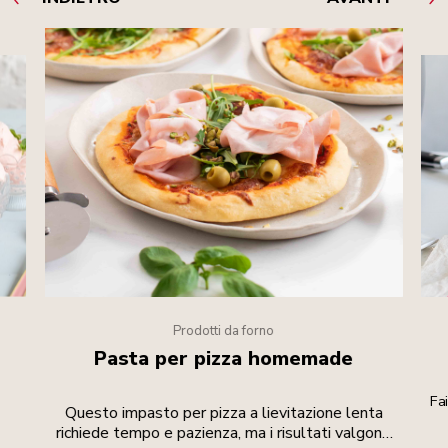
Prodotti da forno
Pasta per pizza homemade
e
Fa
Questo impasto per pizza a lievitazione lenta
richiede tempo e pazienza, ma i risultati valgono