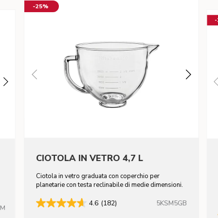
-25%
CIOTOLA IN VETRO 4,7 L
Ciotola in vetro graduata con coperchio per
n
planetarie con testa reclinabile di medie dimensioni.
5KSM5GB
4.6
(182)
HM