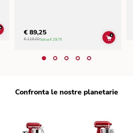
+
€ 89,25
ADD TO CART
+
€ 119,00
ADD TO C
Salva
€ 29,75
Confronta le nostre planetarie