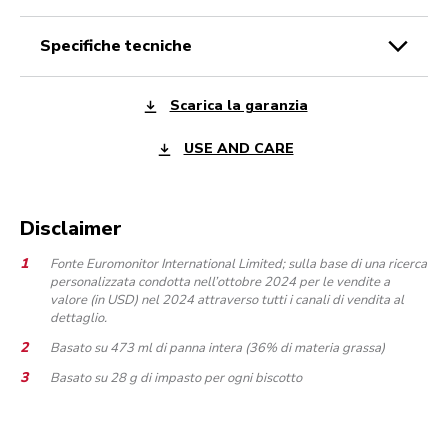
specifiche tecniche
Scarica la garanzia
USE AND CARE
Disclaimer
Fonte Euromonitor International Limited; sulla base di una ricerca
personalizzata condotta nell’ottobre 2024 per le vendite a
valore (in USD) nel 2024 attraverso tutti i canali di vendita al
dettaglio.
Basato su 473 ml di panna intera (36% di materia grassa)
Basato su 28 g di impasto per ogni biscotto