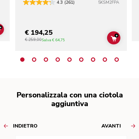
5KSM2FPA
4.3
(261)
+
€ 194,25
ADD TO CART
+
€ 259,00
ADD TO C
Salva
€ 64,75
Personalizzala con una ciotola
aggiuntiva
INDIETRO
AVANTI